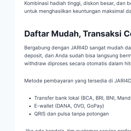
Kombinasi hadiah tinggi, diskon besar, dan 
untuk menghasilkan keuntungan maksimal dari
Daftar Mudah, Transaksi 
Bergabung dengan JARI4D sangat mudah dan ce
deposit, dan Anda sudah bisa langsung berm
withdraw diproses secara otomatis dalam hit
Metode pembayaran yang tersedia di JARI4D 
Transfer bank lokal (BCA, BRI, BNI, Mandi
E-wallet (DANA, OVO, GoPay)
QRIS dan pulsa tanpa potongan