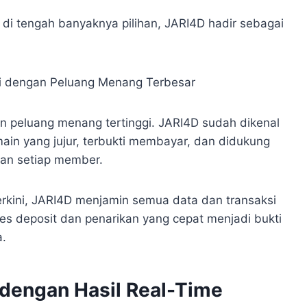
di tengah banyaknya pilihan, JARI4D hadir sebagai
 peluang menang tertinggi. JARI4D sudah dikenal
ain yang jujur, terbukti membayar, dan didukung
an setiap member.
terkini, JARI4D menjamin semua data dan transaksi
ses deposit dan penarikan yang cepat menjadi bukti
a.
 dengan Hasil Real-Time