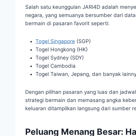
Salah satu keunggulan JARI4D adalah menyed
negara, yang semuanya bersumber dari data 
bermain di pasaran favorit seperti:
Togel Singapore
(SGP)
Togel Hongkong (HK)
Togel Sydney (SDY)
Togel Cambodia
Togel Taiwan, Jepang, dan banyak lainn
Dengan pilihan pasaran yang luas dan jadw
strategi bermain dan memasang angka keber
keluaran ditampilkan langsung dari sumber r
Peluang Menang Besar: Ha