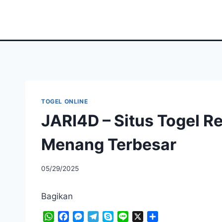
Skip
to
content
TOGEL ONLINE
JARI4D – Situs Togel 
Menang Terbesar
05/29/2025
Bagikan
W
F
M
T
S
L
X
S