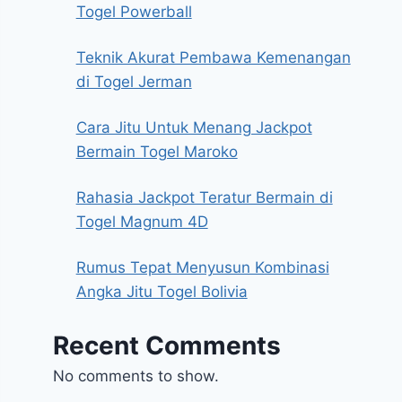
Togel Powerball
Teknik Akurat Pembawa Kemenangan
di Togel Jerman
Cara Jitu Untuk Menang Jackpot
Bermain Togel Maroko
Rahasia Jackpot Teratur Bermain di
Togel Magnum 4D
Rumus Tepat Menyusun Kombinasi
Angka Jitu Togel Bolivia
Recent Comments
No comments to show.