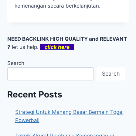
kemenangan secara berkelanjutan.
NEED BACKLINK HIGH QUALITY and RELEVANT
?
let us help.
click here
Search
Search
Recent Posts
Strategi Untuk Menang Besar Bermain Togel
Powerball
Teknik Akurat Pembawa Kemenangan di