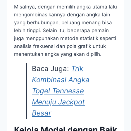
Misalnya, dengan memilih angka utama lalu
mengombinasikannya dengan angka lain
yang berhubungan, peluang menang bisa
lebih tinggi. Selain itu, beberapa pemain
juga menggunakan metode statistik seperti
analisis frekuensi dan pola grafik untuk
menentukan angka yang akan dipilih.
Baca Juga:
Trik
Kombinasi Angka
Togel Tennesse
Menuju Jackpot
Besar
Kelola Modal dengan Baik