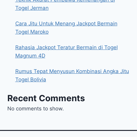
Togel Jerman
Cara Jitu Untuk Menang Jackpot Bermain
Togel Maroko
Rahasia Jackpot Teratur Bermain di Togel
Magnum 4D
Rumus Tepat Menyusun Kombinasi Angka Jitu
Togel Bolivia
Recent Comments
No comments to show.