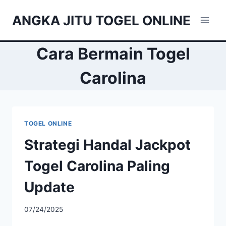
Skip
ANGKA JITU TOGEL ONLINE
to
content
Cara Bermain Togel
Carolina
TOGEL ONLINE
Strategi Handal Jackpot
Togel Carolina Paling
Update
07/24/2025