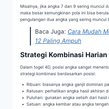
Misalnya, jika angka 7 dan 9 sering muncul 
maka besar kemungkinan pola ini bisa berul
pengulangan dua angka yang sering muncul be
Baca Juga:
Cara Mudah Me
12 Paling Ampuh
Strategi Kombinasi Harian
Dalam togel 4D, posisi angka sangat menent
strategi kombinasi berdasarkan posisi:
Ribuan: biasanya angka ganjil dominan pa
Ratusan: perhatikan angka hasil akhiran 
Puluhan: gunakan angka selisih dari hasi
Satuan: angka kembar atau angka tengah d