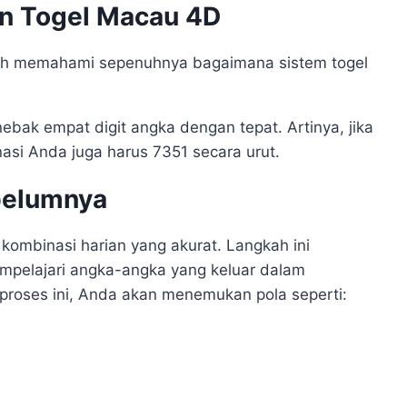
n Togel Macau 4D
lah memahami sepenuhnya bagaimana sistem togel
ebak empat digit angka dengan tepat. Artinya, jika
asi Anda juga harus 7351 secara urut.
ebelumnya
ombinasi harian yang akurat. Langkah ini
pelajari angka-angka yang keluar dalam
 proses ini, Anda akan menemukan pola seperti: