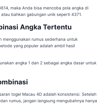
n 3614, maka Anda bisa mencoba pola angka di
, atau bahkan gabungan unik seperti 4371.
inasi Angka Tertentu
 menggunakan rumus sederhana untuk
etode yang populer adalah ambil hasil
nakan angka 1 dan 2 sebagai angka dasar untuk
ombinasi
saran togel Macau 4D adalah konsistensi. Setelah
is dan rumus, jangan langsung mengubahnya hanya