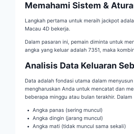
Memahami Sistem & Atura
Langkah pertama untuk meraih jackpot ada
Macau 4D bekerja.
Dalam pasaran ini, pemain diminta untuk men
angka yang keluar adalah 7351, maka kombin
Analisis Data Keluaran S
Data adalah fondasi utama dalam menyusun k
mengharuskan Anda untuk mencatat dan mem
beberapa minggu atau bulan terakhir. Dalam
Angka panas (sering muncul)
Angka dingin (jarang muncul)
Angka mati (tidak muncul sama sekali)