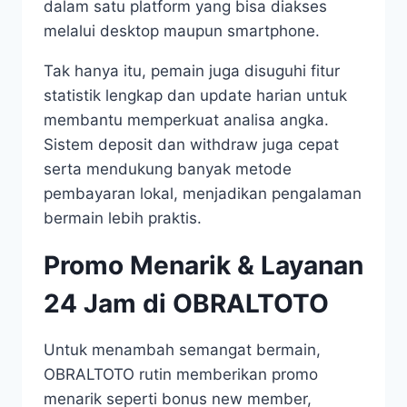
dalam satu platform yang bisa diakses
melalui desktop maupun smartphone.
Tak hanya itu, pemain juga disuguhi fitur
statistik lengkap dan update harian untuk
membantu memperkuat analisa angka.
Sistem deposit dan withdraw juga cepat
serta mendukung banyak metode
pembayaran lokal, menjadikan pengalaman
bermain lebih praktis.
Promo Menarik & Layanan
24 Jam di OBRALTOTO
Untuk menambah semangat bermain,
OBRALTOTO rutin memberikan promo
menarik seperti bonus new member,