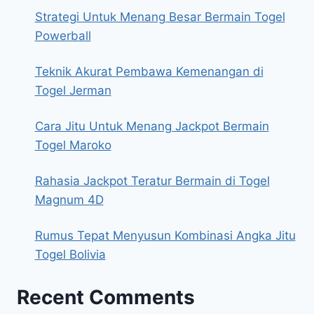
Strategi Untuk Menang Besar Bermain Togel
Powerball
Teknik Akurat Pembawa Kemenangan di
Togel Jerman
Cara Jitu Untuk Menang Jackpot Bermain
Togel Maroko
Rahasia Jackpot Teratur Bermain di Togel
Magnum 4D
Rumus Tepat Menyusun Kombinasi Angka Jitu
Togel Bolivia
Recent Comments