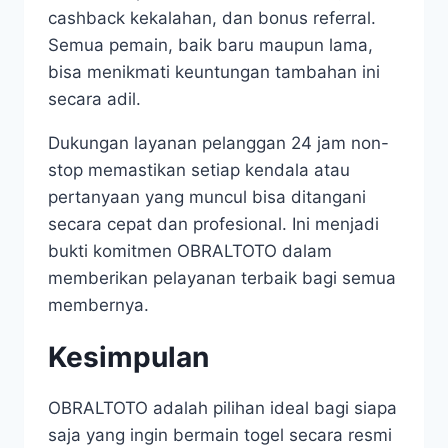
cashback kekalahan, dan bonus referral.
Semua pemain, baik baru maupun lama,
bisa menikmati keuntungan tambahan ini
secara adil.
Dukungan layanan pelanggan 24 jam non-
stop memastikan setiap kendala atau
pertanyaan yang muncul bisa ditangani
secara cepat dan profesional. Ini menjadi
bukti komitmen OBRALTOTO dalam
memberikan pelayanan terbaik bagi semua
membernya.
Kesimpulan
OBRALTOTO adalah pilihan ideal bagi siapa
saja yang ingin bermain togel secara resmi