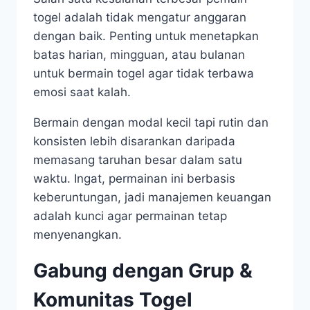
togel adalah tidak mengatur anggaran
dengan baik. Penting untuk menetapkan
batas harian, mingguan, atau bulanan
untuk bermain togel agar tidak terbawa
emosi saat kalah.
Bermain dengan modal kecil tapi rutin dan
konsisten lebih disarankan daripada
memasang taruhan besar dalam satu
waktu. Ingat, permainan ini berbasis
keberuntungan, jadi manajemen keuangan
adalah kunci agar permainan tetap
menyenangkan.
Gabung dengan Grup &
Komunitas Togel